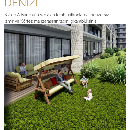
DENİZİ
Siz de Allsancak'ta yer alan ferah balkonlarda, benzersiz
İzmir ve Körfez manzarasının tadını çıkarabilirsiniz.