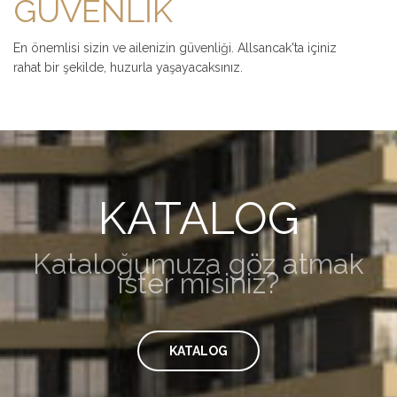
GÜVENLİK
En önemlisi sizin ve ailenizin güvenliği. Allsancak'ta içiniz
rahat bir şekilde, huzurla yaşayacaksınız.
KATALOG
Kataloğumuza göz atmak
ister misiniz?
KATALOG