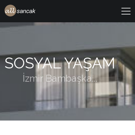
SOSYAL YAŞAM
İzmir Bambaşka...