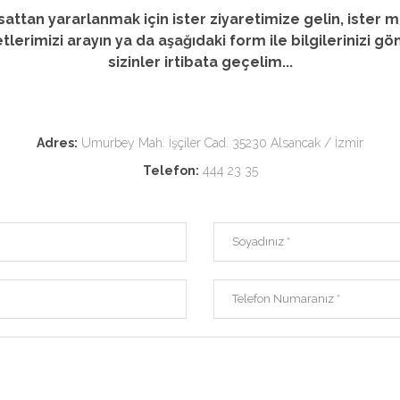
rsattan yararlanmak için ister ziyaretimize gelin, ister m
tlerimizi arayın ya da aşağıdaki form ile bilgilerinizi gö
sizinler irtibata geçelim...
Adres:
Umurbey Mah. İşçiler Cad. 35230 Alsancak / İzmir
Telefon:
444 23 35