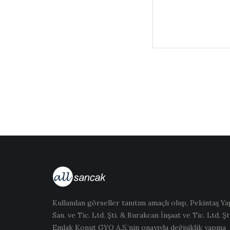
Kullanılan görseller tanıtım amaçlı olup, Pekintaş Ya
San. ve Tic. Ltd. Şti. & Burakcan İnşaat ve Tic. Ltd. Şti
Emlak Konut GYO A.Ş.’nin onayıyla değişiklik yapma