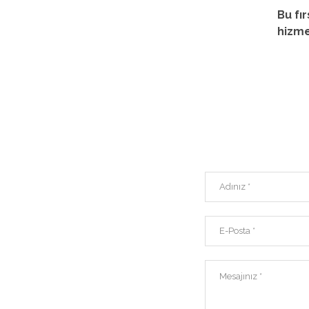
Bu fı
hizme