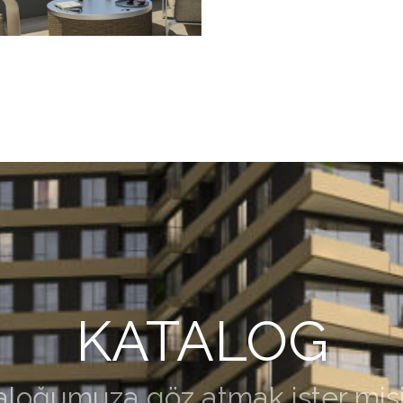
KATALOG
aloğumuza göz atmak ister misi