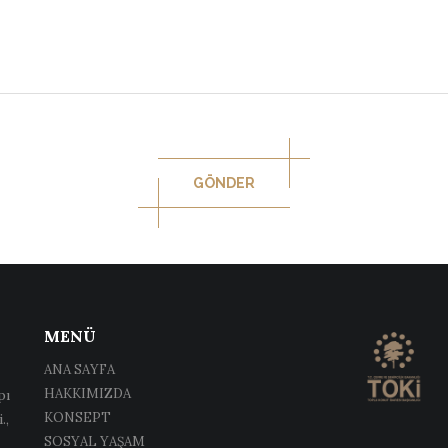
GÖNDER
MENÜ
ANA SAYFA
HAKKIMIZDA
pı
KONSEPT
.,
SOSYAL YAŞAM