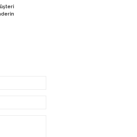
üşteri
nderin